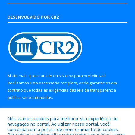
DESENVOLVIDO POR CR2
Muito mais que
criar site
ou
sistema para prefeituras
!
Realizamos uma
assessoria
completa, onde garantimos em
contrato que todas as exigências das
leis de transparência
pública
serão atendidas.
Conheça o
PNTP
e o
Radar da Transparência Pública
Nós usamos cookies para melhorar sua experiência de
navegação no portal. Ao utilizar nosso portal, você
concorda com a política de monitoramento de cookies.
Para ter mais informações sobre como isso é feito, acesse