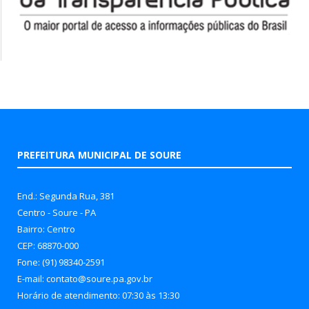
PREFEITURA MUNICIPAL DE SOURE
End.: Segunda Rua, 381
Centro - Soure - PA
Bairro: Centro
CEP: 68870-000
Fone: (91) 98340-2591
E-mail: contato@soure.pa.gov.br
Horário de atendimento: 07:30 às 13:30