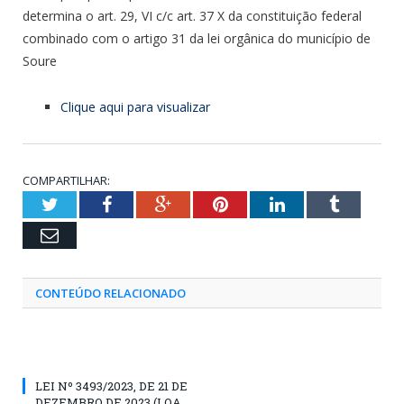
determina o art. 29, VI c/c art. 37 X da constituição federal
combinado com o artigo 31 da lei orgânica do município de
Soure
Clique aqui para visualizar
COMPARTILHAR:
Twitter
Facebook
Google+
Pinterest
LinkedIn
Tumblr
Email
CONTEÚDO RELACIONADO
LEI Nº 3493/2023, DE 21 DE
DEZEMBRO DE 2023 (LOA