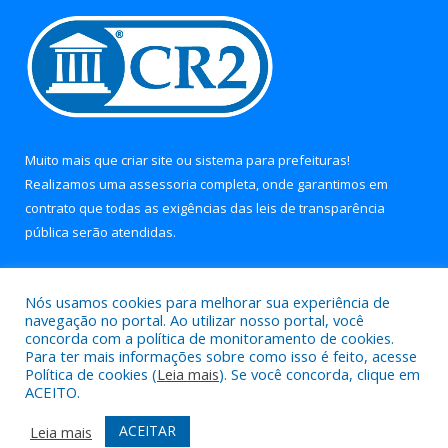
Muito mais que
criar site
ou
sistema para prefeituras
!
Realizamos uma
assessoria
completa, onde garantimos em
contrato que todas as exigências das
leis de transparência
pública
serão atendidas.
Conheça o
PNTP
e o
Radar da Transparência Pública
Nós usamos cookies para melhorar sua experiência de
navegação no portal. Ao utilizar nosso portal, você
concorda com a política de monitoramento de cookies.
Para ter mais informações sobre como isso é feito, acesse
Política de cookies (
Leia mais
). Se você concorda, clique em
Todos os direitos reservados a Prefeitura Municipal de Soure.
ACEITO.
Mapa do Site
Acessar Área Administrativa
ACEITAR
Leia mais