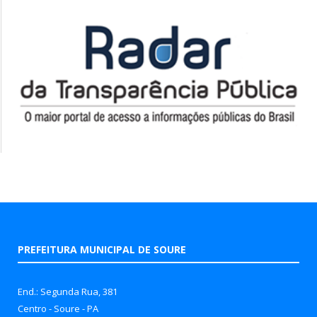
PREFEITURA MUNICIPAL DE SOURE
End.: Segunda Rua, 381
Centro - Soure - PA