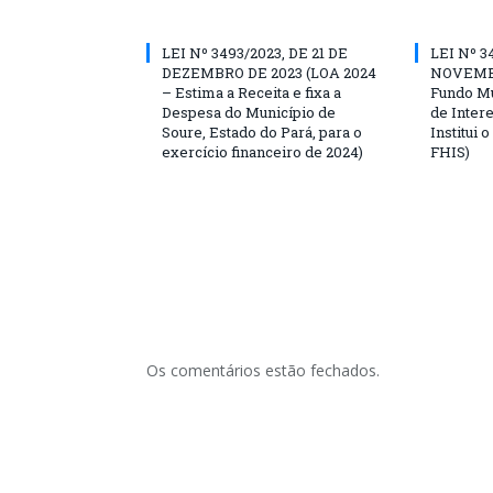
LEI Nº 3493/2023, DE 21 DE
LEI Nº 3
DEZEMBRO DE 2023 (LOA 2024
NOVEMBR
– Estima a Receita e fixa a
Fundo Mu
Despesa do Município de
de Inter
Soure, Estado do Pará, para o
Institui 
exercício financeiro de 2024)
FHIS)
Os comentários estão fechados.