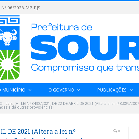
Nº 06/2026-MP-PJS
 MUNICÍPIO
O GOVERNO
PUBLICAÇÕES
»
»
Leis
LEI Nº 3438/2021, DE 22 DE ABRIL DE 2021 (Altera a lei nº 3.089/20
des e dá outras providências)
L DE 2021 (Altera a lei nº
0