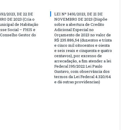
492/2023, DE 22 DE
LEI Nº 3491/2023, DE 21 DE
O DE 2023 (Cria o
NOVEMBRO DE 2023 (Dispõe
nicipal de Habitação
sobre a abertura de Credito
esse Social – FHIS e
Adicional Especial no
o Conselho Gestor do
Orçamento de 2023 no valor de
R$ 235.886,54 (duzentos e trinta
e cinco mil oitocentos e oienta
e seis reais e cinquenta e quatro
centavos), por excesso de
arrecadação, a fim atender a lei
Federal 195/2022 Lei Paulo
Gustavo, com observância dos
termos da Lei Federal 4.320/64
e dá outras providencias)