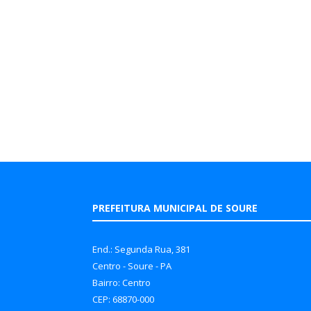
PREFEITURA MUNICIPAL DE SOURE
End.: Segunda Rua, 381
Centro - Soure - PA
Bairro: Centro
CEP: 68870-000