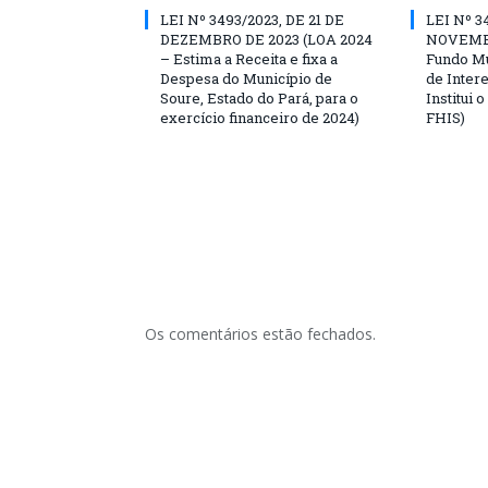
LEI Nº 3493/2023, DE 21 DE
LEI Nº 3
DEZEMBRO DE 2023 (LOA 2024
NOVEMBR
– Estima a Receita e fixa a
Fundo Mu
Despesa do Município de
de Inter
Soure, Estado do Pará, para o
Institui 
exercício financeiro de 2024)
FHIS)
Os comentários estão fechados.