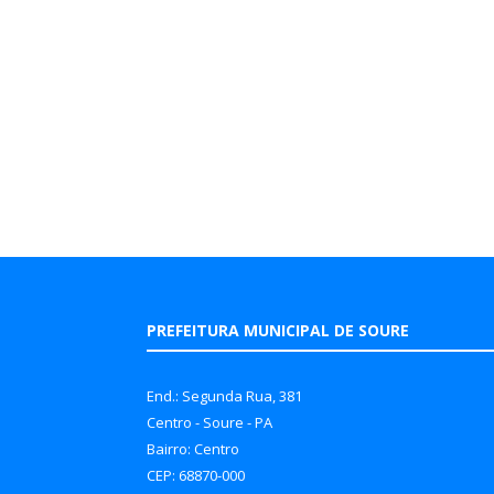
PREFEITURA MUNICIPAL DE SOURE
End.: Segunda Rua, 381
Centro - Soure - PA
Bairro: Centro
CEP: 68870-000