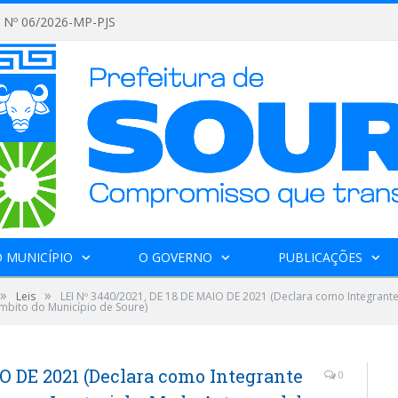
Nº 06/2026-MP-PJS
 MUNICÍPIO
O GOVERNO
PUBLICAÇÕES
»
»
Leis
LEI Nº 3440/2021, DE 18 DE MAIO DE 2021 (Declara como Integrante
mbito do Município de Soure)
IO DE 2021 (Declara como Integrante
0