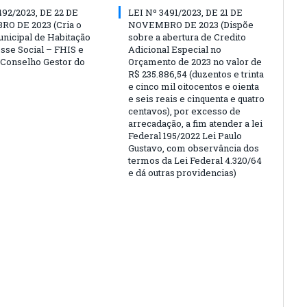
492/2023, DE 22 DE
LEI Nº 3491/2023, DE 21 DE
O DE 2023 (Cria o
NOVEMBRO DE 2023 (Dispõe
nicipal de Habitação
sobre a abertura de Credito
esse Social – FHIS e
Adicional Especial no
o Conselho Gestor do
Orçamento de 2023 no valor de
R$ 235.886,54 (duzentos e trinta
e cinco mil oitocentos e oienta
e seis reais e cinquenta e quatro
centavos), por excesso de
arrecadação, a fim atender a lei
Federal 195/2022 Lei Paulo
Gustavo, com observância dos
termos da Lei Federal 4.320/64
e dá outras providencias)