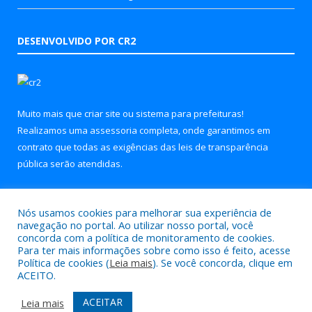
DESENVOLVIDO POR CR2
Muito mais que
criar site
ou
sistema para prefeituras
!
Realizamos uma
assessoria
completa, onde garantimos em
contrato que todas as exigências das
leis de transparência
pública
serão atendidas.
Conheça o
PNTP
e o
Radar da Transparência Pública
Nós usamos cookies para melhorar sua experiência de
navegação no portal. Ao utilizar nosso portal, você
concorda com a política de monitoramento de cookies.
Para ter mais informações sobre como isso é feito, acesse
Política de cookies (
Leia mais
). Se você concorda, clique em
Todos os direitos reservados a Prefeitura Municipal de Soure.
ACEITO.
Mapa do Site
Acessar Área Administrativa
ACEITAR
Leia mais