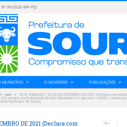
Nº 06/2026-MP-PJS
 MUNICÍPIO
O GOVERNO
PUBLICAÇÕES
»
»
Leis
LEI Nº 3460/2021, DE 03 DE DEZEMBRO DE 2021 (Declara com utilid
dos amigos da Festividade de São Sebastião no Caju-uma – UAFES, a Associaçã
mbito Município de Soure)
ZEMBRO DE 2021 (Declara com
0