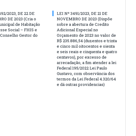
492/2023, DE 22 DE
LEI Nº 3491/2023, DE 21 DE
O DE 2023 (Cria o
NOVEMBRO DE 2023 (Dispõe
nicipal de Habitação
sobre a abertura de Credito
esse Social – FHIS e
Adicional Especial no
o Conselho Gestor do
Orçamento de 2023 no valor de
R$ 235.886,54 (duzentos e trinta
e cinco mil oitocentos e oienta
e seis reais e cinquenta e quatro
centavos), por excesso de
arrecadação, a fim atender a lei
Federal 195/2022 Lei Paulo
Gustavo, com observância dos
termos da Lei Federal 4.320/64
e dá outras providencias)