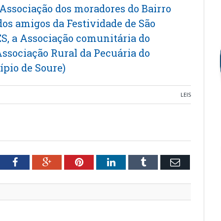
 Associação dos moradores do Bairro
os amigos da Festividade de São
S, a Associação comunitária do
Associação Rural da Pecuária do
pio de Soure)
LEIS
tter
Facebook
Google+
Pinterest
LinkedIn
Tumblr
Email