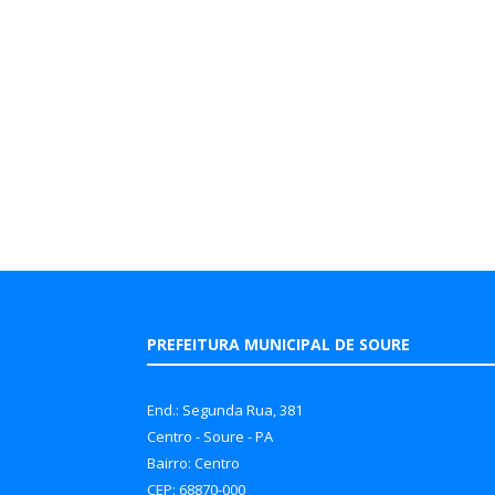
PREFEITURA MUNICIPAL DE SOURE
End.: Segunda Rua, 381
Centro - Soure - PA
Bairro: Centro
CEP: 68870-000