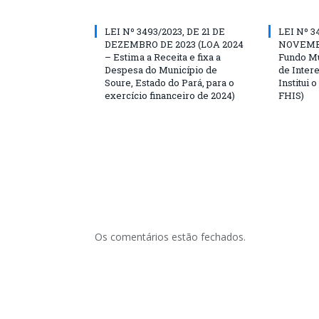
LEI Nº 3493/2023, DE 21 DE
LEI Nº 3
DEZEMBRO DE 2023 (LOA 2024
NOVEMBR
– Estima a Receita e fixa a
Fundo Mu
Despesa do Município de
de Inter
Soure, Estado do Pará, para o
Institui 
exercício financeiro de 2024)
FHIS)
Os comentários estão fechados.