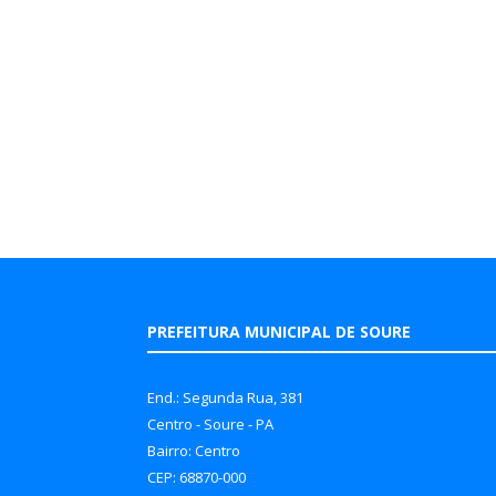
PREFEITURA MUNICIPAL DE SOURE
End.: Segunda Rua, 381
Centro - Soure - PA
Bairro: Centro
CEP: 68870-000