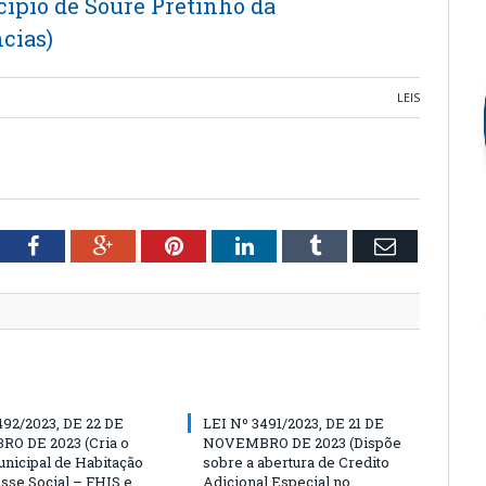
ípio de Soure Pretinho da
cias)
LEIS
tter
Facebook
Google+
Pinterest
LinkedIn
Tumblr
Email
492/2023, DE 22 DE
LEI Nº 3491/2023, DE 21 DE
O DE 2023 (Cria o
NOVEMBRO DE 2023 (Dispõe
nicipal de Habitação
sobre a abertura de Credito
esse Social – FHIS e
Adicional Especial no