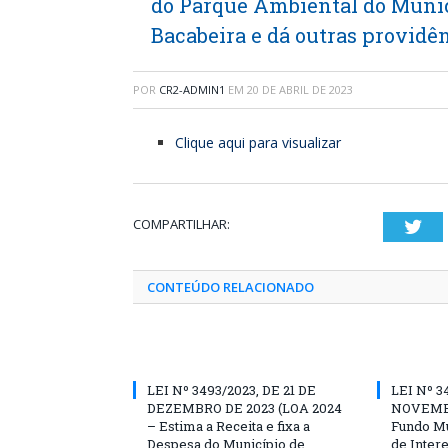
do Parque Ambiental do Munic
Bacabeira e dá outras providên
POR
CR2-ADMIN1
EM
20 DE ABRIL DE 2023
Clique aqui para visualizar
COMPARTILHAR:
Twi
CONTEÚDO RELACIONADO
LEI Nº 3493/2023, DE 21 DE
LEI Nº 3
DEZEMBRO DE 2023 (LOA 2024
NOVEMBR
– Estima a Receita e fixa a
Fundo Mu
Despesa do Município de
de Inter