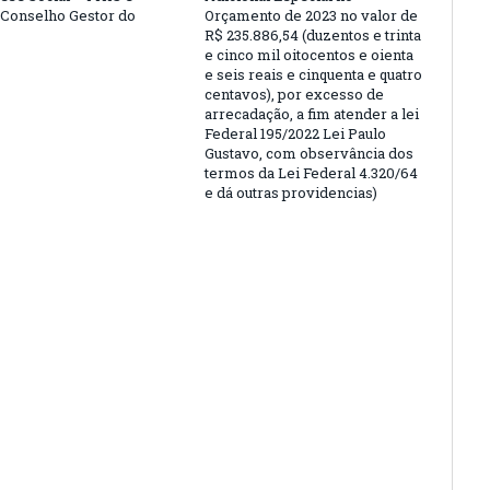
o Conselho Gestor do
Orçamento de 2023 no valor de
R$ 235.886,54 (duzentos e trinta
e cinco mil oitocentos e oienta
e seis reais e cinquenta e quatro
centavos), por excesso de
arrecadação, a fim atender a lei
Federal 195/2022 Lei Paulo
Gustavo, com observância dos
termos da Lei Federal 4.320/64
e dá outras providencias)