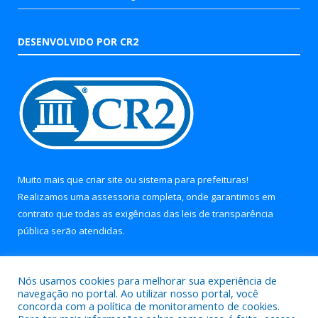
DESENVOLVIDO POR CR2
Muito mais que
criar site
ou
sistema para prefeituras
!
Realizamos uma
assessoria
completa, onde garantimos em
contrato que todas as exigências das
leis de transparência
pública
serão atendidas.
Conheça o
PNTP
e o
Radar da Transparência Pública
Nós usamos cookies para melhorar sua experiência de
navegação no portal. Ao utilizar nosso portal, você
concorda com a política de monitoramento de cookies.