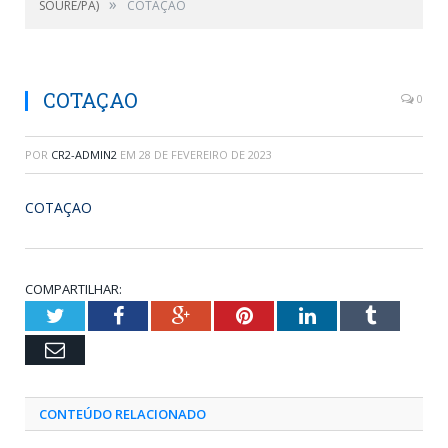
»
SOURE/PA)
COTAÇAO
COTAÇAO
0
POR
CR2-ADMIN2
EM
28 DE FEVEREIRO DE 2023
COTAÇAO
COMPARTILHAR:
Twitter
Facebook
Google+
Pinterest
LinkedIn
Tumblr
Email
CONTEÚDO RELACIONADO