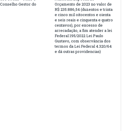
o Conselho Gestor do
Orçamento de 2023 no valor de
R$ 235.886,54 (duzentos e trinta
e cinco mil oitocentos e oienta
e seis reais e cinquenta e quatro
centavos), por excesso de
arrecadação, a fim atender a lei
Federal 195/2022 Lei Paulo
Gustavo, com observância dos
termos da Lei Federal 4.320/64
e dá outras providencias)