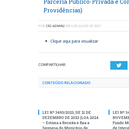
Parceria Público-Privada e Co
Providências)
POR
CR2-ADMIN2
EM
6 DE JULHO DE 2021
Clique aqui para visualizar
COMPARTILHAR:
Twi
CONTEÚDO RELACIONADO
LEI Nº 3493/2023, DE 21 DE
LEI Nº 3
DEZEMBRO DE 2023 (LOA 2024
NOVEMBR
– Estima a Receita e fixa a
Fundo Mu
Despesa do Município de
de Inter