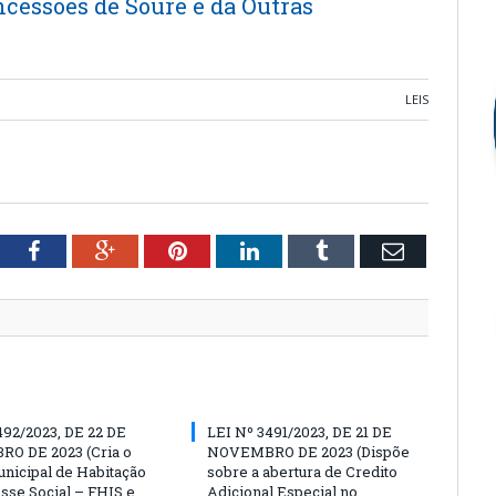
ncessões de Soure e dá Outras
LEIS
tter
Facebook
Google+
Pinterest
LinkedIn
Tumblr
Email
492/2023, DE 22 DE
LEI Nº 3491/2023, DE 21 DE
O DE 2023 (Cria o
NOVEMBRO DE 2023 (Dispõe
nicipal de Habitação
sobre a abertura de Credito
esse Social – FHIS e
Adicional Especial no