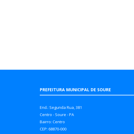
PREFEITURA MUNICIPAL DE SOURE
End.: Segunda Rua, 381
Centro - Soure - PA
Bairro: Centro
CEP: 68870-000